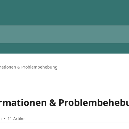
rmationen & Problembehebung
ormationen & Problembeheb
n
11 Artikel