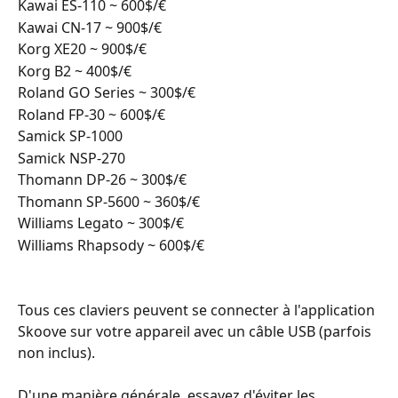
Kawai ES-110 ~ 600$/€
Kawai CN-17 ~ 900$/€
Korg XE20 ~ 900$/€
Korg B2 ~ 400$/€
Roland GO Series ~ 300$/€
Roland FP-30 ~ 600$/€
Samick SP-1000
Samick NSP-270
Thomann DP-26 ~ 300$/€
Thomann SP-5600 ~ 360$/€
Williams Legato ~ 300$/€
Williams Rhapsody ~ 600$/€
Tous ces claviers peuvent se connecter à l'application 
Skoove sur votre appareil avec un câble USB (parfois 
non inclus).
D'une manière générale, essayez d'éviter les 